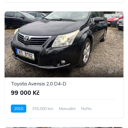
Pohon předních kol
7
Toyota Avensis 2.0 D4-D
99 000 Kč
2010
355,000 km
Manuální
Nafta
Pohon předních kol