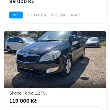
99 000 Kč
2011
200,000 km
Manuální
Benzín
Pohon předních kol
6
Škoda Fabia 1.2TSi
119 000 Kč