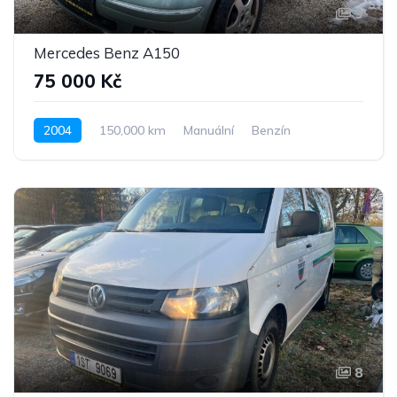
9
Mercedes Benz A150
75 000 Kč
2004
150,000 km
Manuální
Benzín
Pohon předních kol
8