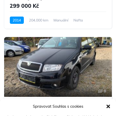
299 000 Kč
2014
204,000 km
Manuální
Nafta
Pohon 4x4
8
Škoda Fabia I 1.4
Spravovat Souhlas s cookies
89 000 Kč