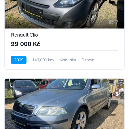
7
Renault Clio
99 000 Kč
2009
143,000 km
Manuální
Benzín
Pohon předních kol