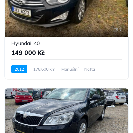
7
Hyundai I40
149 000 Kč
2012
178,600 km
Manuální
Nafta
Pohon předních kol