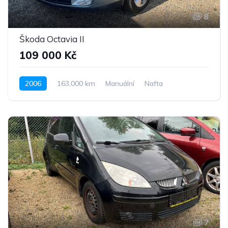
8
Škoda Octavia II
109 000 Kč
2006
163,000 km
Manuální
Nafta
Pohon předních kol
7