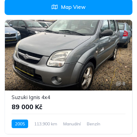
Map View
8
Suzuki Ignis 4x4
89 000 Kč
2005
113,900 km
Manuální
Benzín
Pohon 4x4