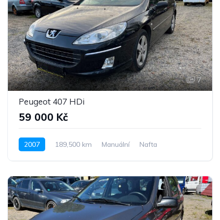
7
Peugeot 407 HDi
59 000 Kč
2007
189,500 km
Manuální
Nafta
Pohon předních kol