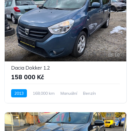
10
Dacia Dokker 1.2
158 000 Kč
2013
168,000 km
Manuální
Benzín
Pohon předních kol