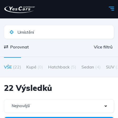
Porovnat
Více filtrů
VŠE
(22)
Kupé
(0)
Hatchback
(5)
Sedan
(4)
SUV
(
22 Výsledků
Nejnovější