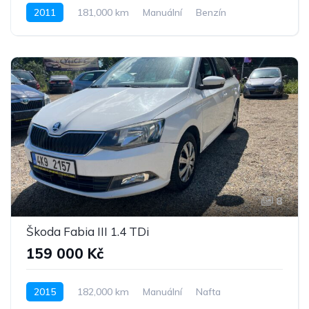
2011
181,000 km
Manuální
Benzín
Pohon předních kol
8
Škoda Fabia III 1.4 TDi
159 000 Kč
2015
182,000 km
Manuální
Nafta