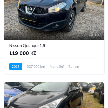
10
Nissan Qashqai 1.6
119 000 Kč
2013
307,000 km
Manuální
Benzín
Pohon předních kol