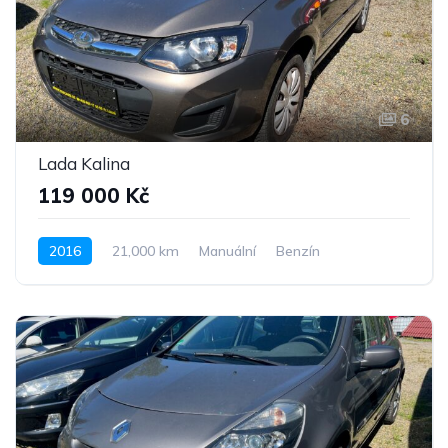
6
Lada Kalina
119 000 Kč
2016
21,000 km
Manuální
Benzín
Pohon předních kol