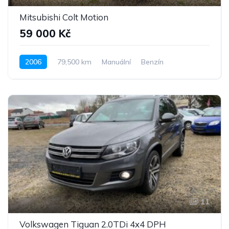
Mitsubishi Colt Motion
59 000 Kč
2006
79,500 km
Manuální
Benzín
Pohon předních kol
11
Volkswagen Tiguan 2.0TDi 4x4 DPH