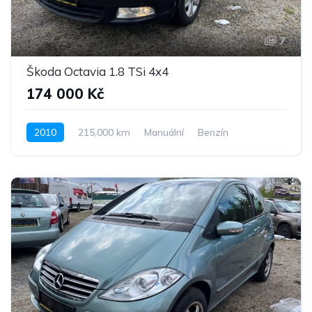
7
Škoda Octavia 1.8 TSi 4x4
174 000 Kč
2010
215,000 km
Manuální
Benzín
Pohon 4x4