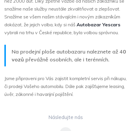
než 2000 aut. Díky zpětné vazbě od našich zákazníků se
snažíme naše služby neustále zkvalitňovat a zlepšovat.
Snažíme se všem našim stávajícím i novým zákazníkům
dokázat, že jejich volba, kdy si náš
Autobazar Yescars
vybrali na trhu v České republice, byla volbou správnou.
Na prodejní ploše autobazaru naleznete až 4
0
vozů
převážně osobních, ale i terénních.
Jsme připraveni pro Vás zajistit kompletní servis při nákupu,
či prodeji Vašeho automobilu. Dále pak zajišťujeme leasing,
úvěr, zákonné i havarijní pojištění.
Následujte nás