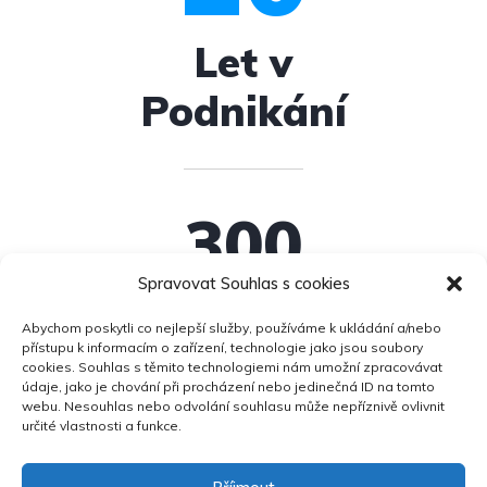
Let v
Podnikání
300
Spravovat Souhlas s cookies
Prodaných aut / rok
Abychom poskytli co nejlepší služby, používáme k ukládání a/nebo
2
přístupu k informacím o zařízení, technologie jako jsou soubory
cookies. Souhlas s těmito technologiemi nám umožní zpracovávat
údaje, jako je chování při procházení nebo jedinečná ID na tomto
webu. Nesouhlas nebo odvolání souhlasu může nepříznivě ovlivnit
Profesionálové
určité vlastnosti a funkce.