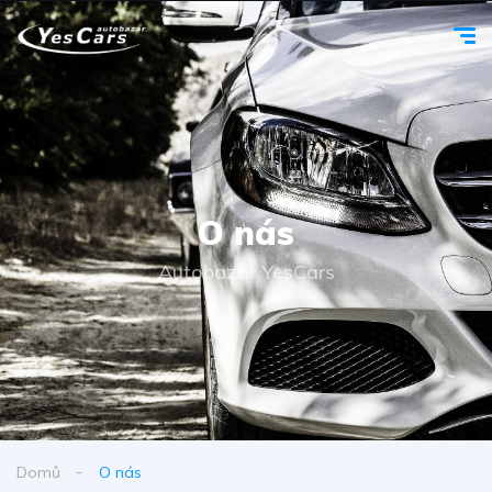
O nás
Autobazar YesCars
Domů
O nás