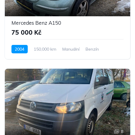
9
Mercedes Benz A150
75 000 Kč
2004
150,000 km
Manuální
Benzín
Pohon předních kol
8