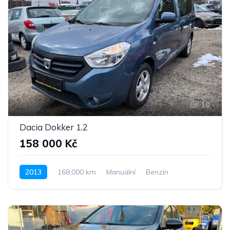
10
Dacia Dokker 1.2
158 000 Kč
2013
168,000 km
Manuální
Benzín
Pohon předních kol