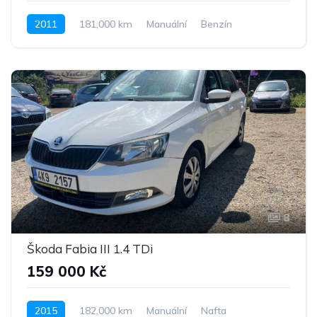
2011
181,000 km
Manuální
Benzín
Pohon předních kol
8
Škoda Fabia III 1.4 TDi
159 000 Kč
2015
182,000 km
Manuální
Nafta