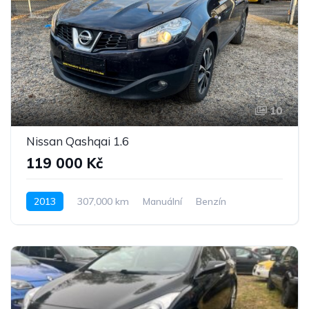
10
Nissan Qashqai 1.6
119 000 Kč
2013
307,000 km
Manuální
Benzín
Pohon předních kol