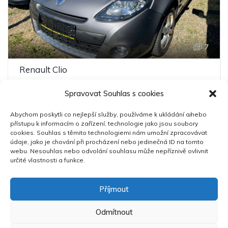
7
Renault Clio
99 000 Kč
Spravovat Souhlas s cookies
2009
143,000 km
Manuální
Benzín
Abychom poskytli co nejlepší služby, používáme k ukládání a/nebo
přístupu k informacím o zařízení, technologie jako jsou soubory
Pohon předních kol
cookies. Souhlas s těmito technologiemi nám umožní zpracovávat
údaje, jako je chování při procházení nebo jedinečná ID na tomto
webu. Nesouhlas nebo odvolání souhlasu může nepříznivě ovlivnit
určité vlastnosti a funkce.
1
/
2
Příjmout
Odmítnout
Copyright 2025 ©
DriveSpace
. All Rights Reserved &