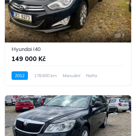
7
Hyundai I40
149 000 Kč
2012
178,600 km
Manuální
Nafta
Pohon předních kol