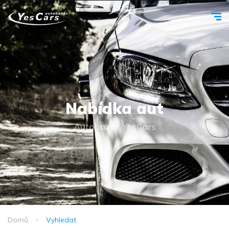
Nabídka aut
Autobazar YesCars
Domů
Vyhledat