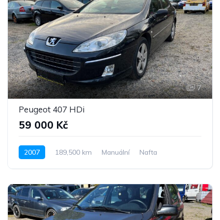
7
Peugeot 407 HDi
59 000 Kč
2007
189,500 km
Manuální
Nafta
Pohon předních kol