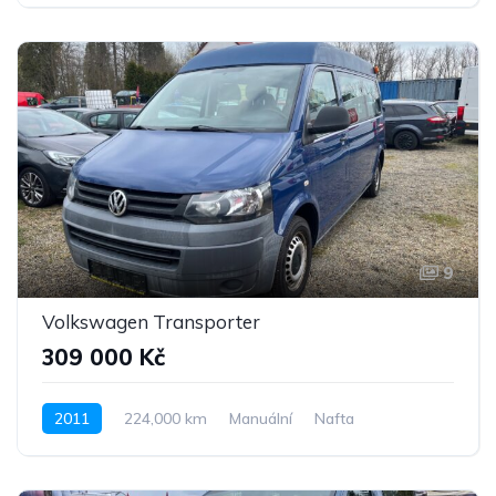
Pohon 4x4
9
Volkswagen Transporter
309 000 Kč
2011
224,000 km
Manuální
Nafta
Pohon předních kol