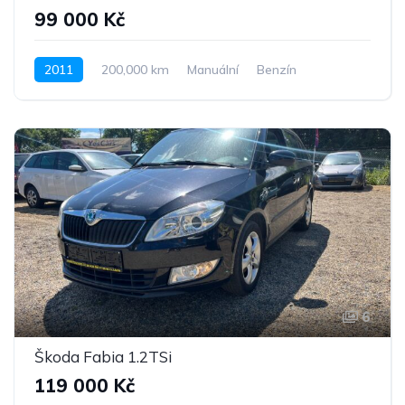
99 000 Kč
2011
200,000 km
Manuální
Benzín
Pohon předních kol
6
Škoda Fabia 1.2TSi
119 000 Kč