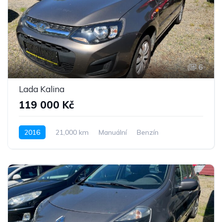
6
Lada Kalina
119 000 Kč
2016
21,000 km
Manuální
Benzín
Pohon předních kol