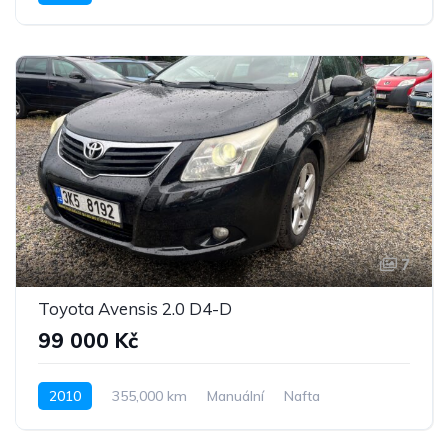
Pohon předních kol
7
Toyota Avensis 2.0 D4-D
99 000 Kč
2010
355,000 km
Manuální
Nafta
Pohon předních kol