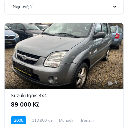
Nejnovější
8
Suzuki Ignis 4x4
89 000 Kč
2005
113,900 km
Manuální
Benzín