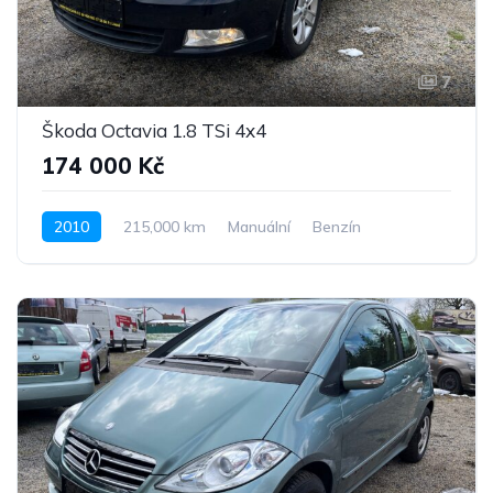
7
Škoda Octavia 1.8 TSi 4x4
174 000 Kč
2010
215,000 km
Manuální
Benzín
Pohon 4x4