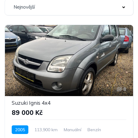
Nejnovější
8
Suzuki Ignis 4x4
89 000 Kč
2005
113,900 km
Manuální
Benzín