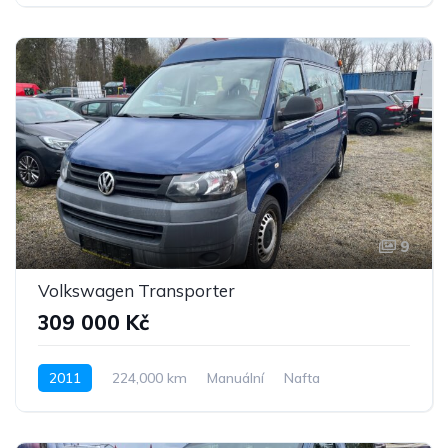
Pohon 4x4
9
Volkswagen Transporter
309 000 Kč
2011
224,000 km
Manuální
Nafta
Pohon předních kol