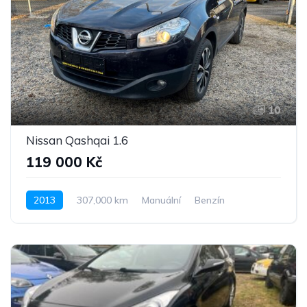
10
Nissan Qashqai 1.6
119 000 Kč
2013
307,000 km
Manuální
Benzín
Pohon předních kol