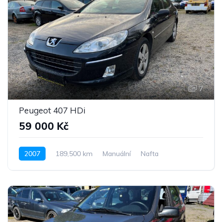
7
Peugeot 407 HDi
59 000 Kč
2007
189,500 km
Manuální
Nafta
Pohon předních kol