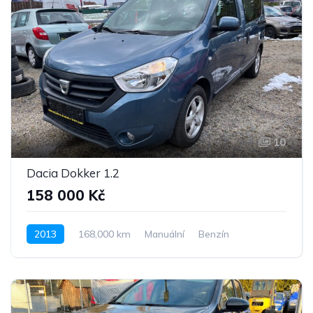
10
Dacia Dokker 1.2
158 000 Kč
2013
168,000 km
Manuální
Benzín
Pohon předních kol