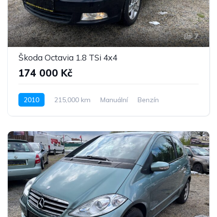
7
Škoda Octavia 1.8 TSi 4x4
174 000 Kč
2010
215,000 km
Manuální
Benzín
Pohon 4x4