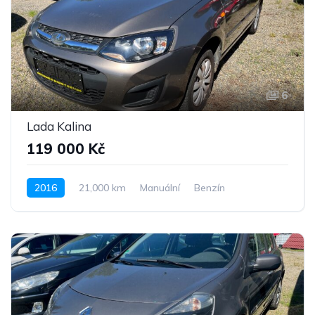
6
Lada Kalina
119 000 Kč
2016
21,000 km
Manuální
Benzín
Pohon předních kol