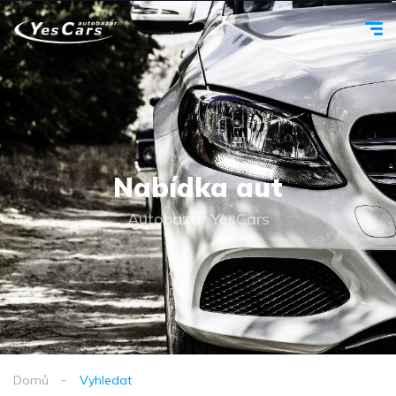
Nabídka aut
Autobazar YesCars
Domů
Vyhledat