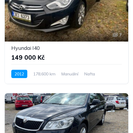
7
Hyundai I40
149 000 Kč
2012
178,600 km
Manuální
Nafta
Pohon předních kol