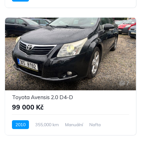
Pohon předních kol
7
Toyota Avensis 2.0 D4-D
99 000 Kč
2010
355,000 km
Manuální
Nafta
Pohon předních kol