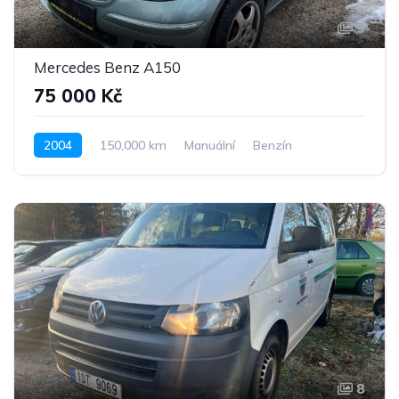
9
Mercedes Benz A150
75 000 Kč
2004
150,000 km
Manuální
Benzín
Pohon předních kol
8