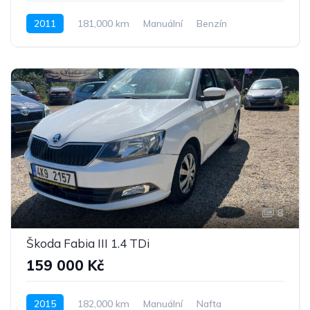
2011
181,000 km
Manuální
Benzín
Pohon předních kol
8
Škoda Fabia III 1.4 TDi
159 000 Kč
2015
182,000 km
Manuální
Nafta