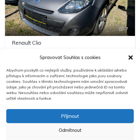
7
Renault Clio
99 000 Kč
Spravovat Souhlas s cookies
2009
143,000 km
Manuální
Benzín
Abychom poskytli co nejlepší služby, používáme k ukládání a/nebo
přístupu k informacím o zařízení, technologie jako jsou soubory
Pohon předních kol
cookies. Souhlas s těmito technologiemi nám umožní zpracovávat
údaje, jako je chování při procházení nebo jedinečná ID na tomto
webu. Nesouhlas nebo odvolání souhlasu může nepříznivě ovlivnit
určité vlastnosti a funkce.
1
/
2
Příjmout
Odmítnout
Copyright 2025 ©
DriveSpace
. All Rights Reserved &