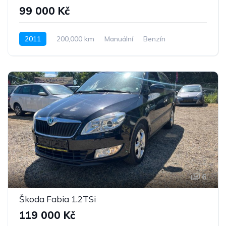
99 000 Kč
2011
200,000 km
Manuální
Benzín
Pohon předních kol
6
Škoda Fabia 1.2TSi
119 000 Kč