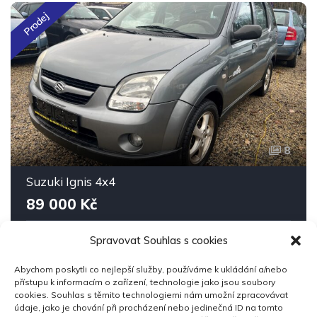
Prodej
8
Suzuki Ignis 4x4
89 000 Kč
Spravovat Souhlas s cookies
2005
113,900 km
Manuální
Benzín
Pohon 4x4
Abychom poskytli co nejlepší služby, používáme k ukládání a/nebo
přístupu k informacím o zařízení, technologie jako jsou soubory
cookies. Souhlas s těmito technologiemi nám umožní zpracovávat
údaje, jako je chování při procházení nebo jedinečná ID na tomto