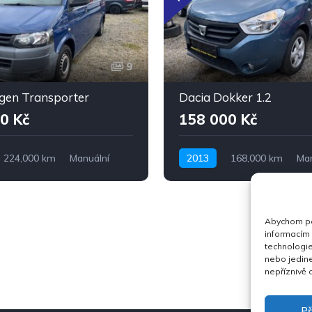
9
gen Transporter
Dacia Dokker 1.2
0 Kč
158 000 Kč
224,000 km
Manuální
2013
168,000 km
Man
ohon předních kol
Benzín
Pohon předních kol
Abychom pos
informacím 
technologie
nebo jedin
nepříznivě o
Př