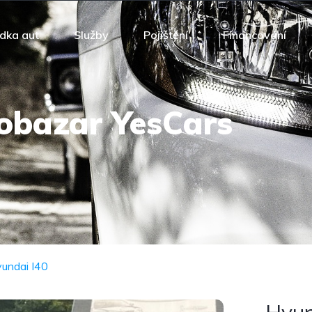
dka aut
Služby
Pojištění
Financování
obazar YesCars
undai I40