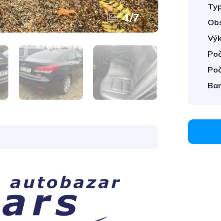
Typ
1
/
7
Obs
Výk
Poč
Poč
Bar