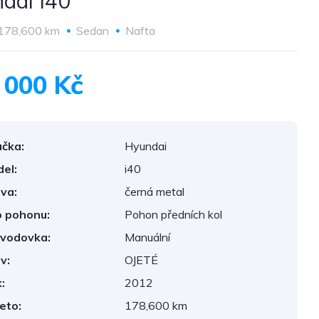
dai I40
178,600 km
Sedan
Nafta
 000 Kč
čka:
Hyundai
el:
i40
va:
černá metal
 pohonu:
Pohon předních kol
vodovka:
Manuální
v:
OJETÉ
:
2012
eto:
178,600 km