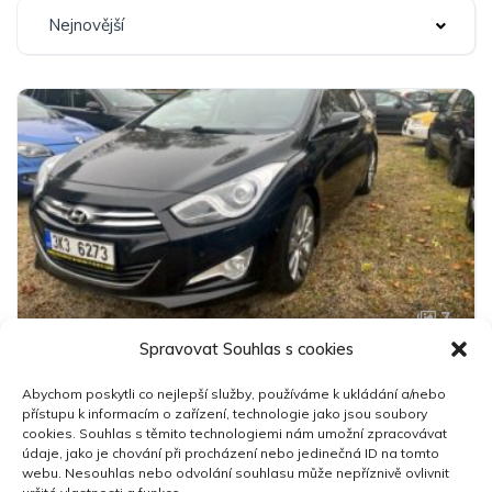
Nejnovější
7
Spravovat Souhlas s cookies
Hyundai I40
Abychom poskytli co nejlepší služby, používáme k ukládání a/nebo
149 000 Kč
přístupu k informacím o zařízení, technologie jako jsou soubory
cookies. Souhlas s těmito technologiemi nám umožní zpracovávat
údaje, jako je chování při procházení nebo jedinečná ID na tomto
2012
178,600 km
Manuální
Nafta
webu. Nesouhlas nebo odvolání souhlasu může nepříznivě ovlivnit