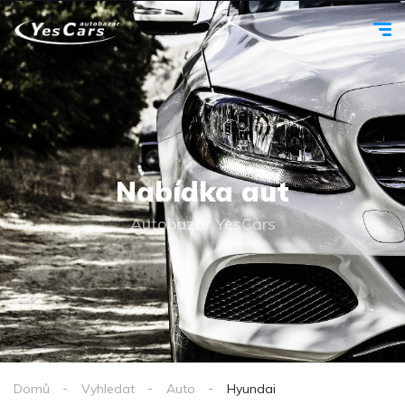
Nabídka aut
Autobazar YesCars
Domů
Vyhledat
Auto
Hyundai