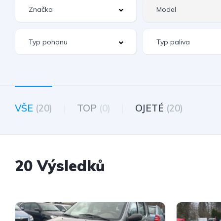
VŠE
(20)
TOP
(0)
OJETÉ
(20)
20 Výsledků