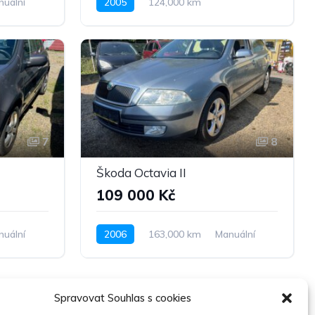
nuální
2005
124,000 km
Automatická
Benzín
Pohon předních kol
7
8
Škoda Octavia II
109 000 Kč
nuální
2006
163,000 km
Manuální
Nafta
Pohon předních kol
Spravovat Souhlas s cookies