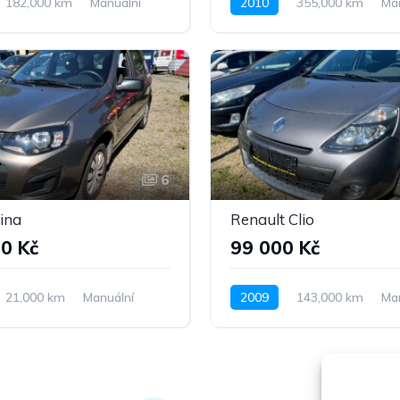
182,000 km
Manuální
2010
355,000 km
Ma
ohon předních kol
Nafta
Pohon předních kol
6
ina
Renault Clio
0 Kč
99 000 Kč
21,000 km
Manuální
2009
143,000 km
Ma
Pohon předních kol
Benzín
Pohon předních kol