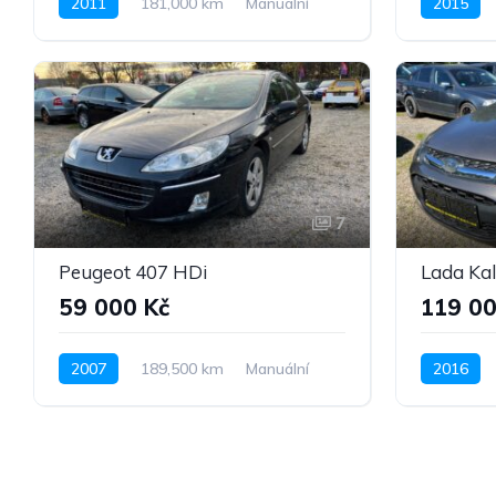
2011
181,000 km
Manuální
2015
Benzín
Pohon předních kol
Nafta
P
7
Peugeot 407 HDi
Lada Kal
59 000 Kč
119 00
2007
189,500 km
Manuální
2016
Nafta
Pohon předních kol
Benzín