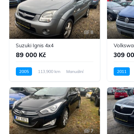
8
Suzuki Ignis 4x4
Volkswa
89 000 Kč
309 00
2005
113,900 km
Manuální
2011
Benzín
Pohon 4x4
Nafta
P
7