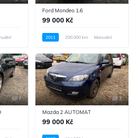
Ford Mondeo 1.6
99 000 Kč
nuální
2011
200,000 km
Manuální
Benzín
Pohon předních kol
7
3
D
Mazda 2 AUTOMAT
99 000 Kč