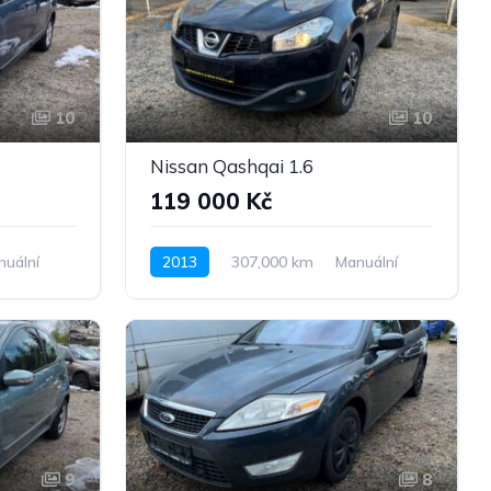
10
10
Nissan Qashqai 1.6
119 000 Kč
nuální
2013
307,000 km
Manuální
Benzín
Pohon předních kol
9
8