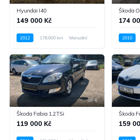
Hyundai I40
Škoda Oc
149 000 Kč
174 00
2012
178,600 km
Manuální
2010
Nafta
Pohon předních kol
Benzín
6
Škoda Fabia 1.2TSi
Škoda Fa
119 000 Kč
159 00