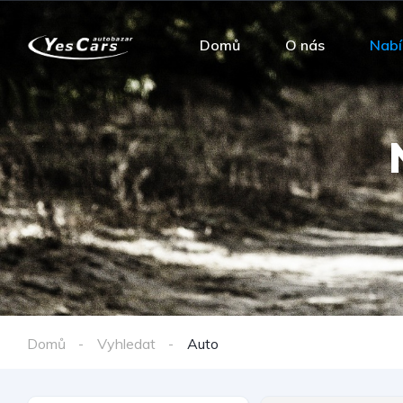
Domů
O nás
Nabí
Domů
Vyhledat
Auto