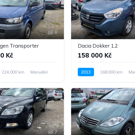
9
gen Transporter
Dacia Dokker 1.2
0 Kč
158 000 Kč
224,000 km
Manuální
2013
168,000 km
Ma
ohon předních kol
Benzín
Pohon předních kol
7