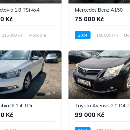
tavia 1.8 TSi 4x4
Mercedes Benz A150
0 Kč
75 000 Kč
215,000 km
Manuální
2004
150,000 km
Ma
Pohon 4x4
Benzín
Pohon předních kol
8
bia III 1.4 TDi
Toyota Avensis 2.0 D4-
0 Kč
99 000 Kč