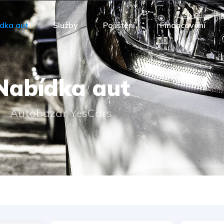
dka aut
Služby
Pojištění
Financování
Nabídka aut
Autobazar YesCars