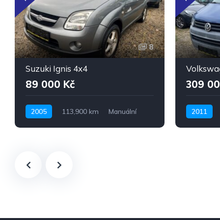
8
Suzuki Ignis 4x4
Volkswa
89 000 Kč
309 00
2005
113,900 km
Manuální
2011
Benzín
Pohon 4x4
Nafta
P