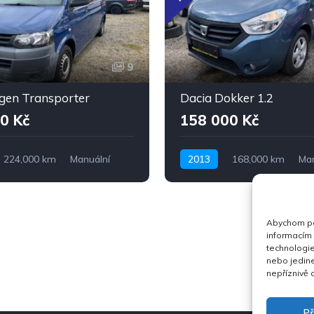
9
gen Transporter
Dacia Dokker 1.2
0 Kč
158 000 Kč
224,000 km
Manuální
2013
168,000 km
Man
ohon předních kol
Benzín
Pohon předních kol
Abychom pos
informacím 
technologie
nebo jedin
nepříznivě o
Př