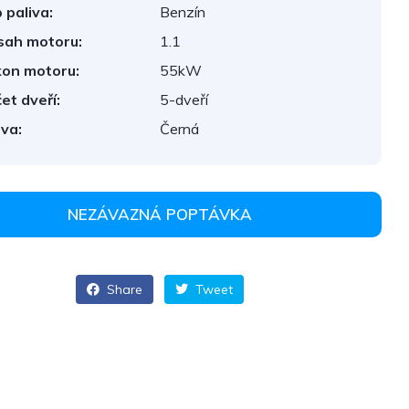
 paliva:
Benzín
ah motoru:
1.1
on motoru:
55kW
et dveří:
5-dveří
va:
Černá
NEZÁVAZNÁ POPTÁVKA
Share
Tweet