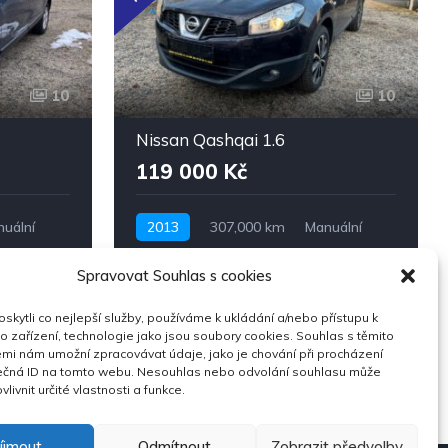
10
10
Nissan Qashqai 1.6
119 000 Kč
uální
2013
307,000 km
Manuální
Benzín
Pohon předních kol
Spravovat Souhlas s cookies
kytli co nejlepší služby, používáme k ukládání a/nebo přístupu k
Nové vyhledávání
o zařízení, technologie jako jsou soubory cookies. Souhlas s těmito
mi nám umožní zpracovávat údaje, jako je chování při procházení
ečná ID na tomto webu. Nesouhlas nebo odvolání souhlasu může
vlivnit určité vlastnosti a funkce.
íjmout
Odmítnout
Zobrazit předvolby