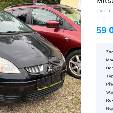
Mits
2006
59 
Zna
Mod
Bar
Typ
Pře
Sta
Rok
Naj