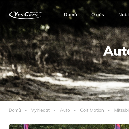
Domů
O nás
Nabí
Aut
Domů
Vyhledat
Auto
Colt Motion
Mitsubi