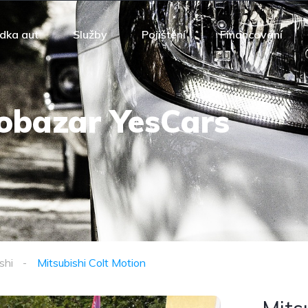
dka aut
Služby
Pojištění
Financování
obazar YesCars
shi
Mitsubishi Colt Motion