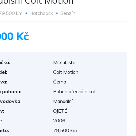
ubishi Colt Motion
79,500 km
Hatchback
Benzín
000 Kč
čka:
Mitsubishi
el:
Colt Motion
va:
Černá
 pohonu:
Pohon předních kol
vodovka:
Manuální
v:
OJETÉ
:
2006
eto:
79,500 km