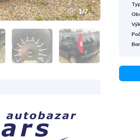
Typ
1
/
7
Obs
Výk
Poč
Bar