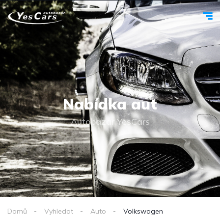
Nabídka aut
Autobazar YesCars
Domů
Vyhledat
Auto
Volkswagen