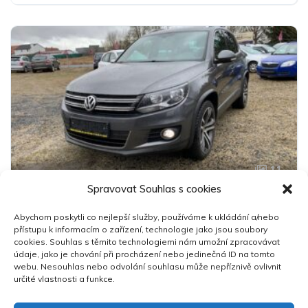
Pohon předních kol
11
Spravovat Souhlas s cookies
Volkswagen Tiguan 2.0TDi 4x4 DPH
Abychom poskytli co nejlepší služby, používáme k ukládání a/nebo
299 000 Kč
přístupu k informacím o zařízení, technologie jako jsou soubory
cookies. Souhlas s těmito technologiemi nám umožní zpracovávat
údaje, jako je chování při procházení nebo jedinečná ID na tomto
2014
204,000 km
Manuální
Nafta
webu. Nesouhlas nebo odvolání souhlasu může nepříznivě ovlivnit
Pohon 4x4
určité vlastnosti a funkce.