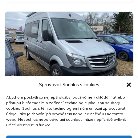
Pohon předních kol
10
Spravovat Souhlas s cookies
Mercedes-Benz Sprinter 3.0 V6
Abychom poskytli co nejlepší služby, používáme k ukládání a/nebo
1 230 000 Kč
přístupu k informacím o zařízení, technologie jako jsou soubory
cookies. Souhlas s těmito technologiemi nám umožní zpracovávat
údaje, jako je chování při procházení nebo jedinečná ID na tomto
2014
106,400 km
Manuální
Nafta
webu. Nesouhlas nebo odvolání souhlasu může nepříznivě ovlivnit
určité vlastnosti a funkce.