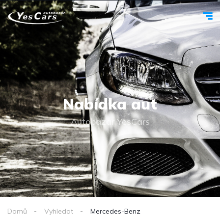
Nabídka aut
Autobazar YesCars
Domů
Vyhledat
Mercedes-Benz