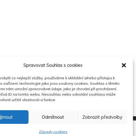
Spravovat Souhlas s cookies
kytli co nejlepší služby, používáme k ukládání a/nebo přístupu k
o zařízení, technologie jako jsou soubory cookies. Souhlas s těmito
mi nám umožní zpracovávat údaje, jako je chování při procházení
ečná ID na tomto webu. Nesouhlas nebo odvolání souhlasu může
vlivnit určité vlastnosti a funkce.
íjmout
Odmítnout
Zobrazit předvolby
Space
.
Zásady cookies