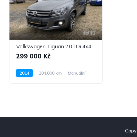
11
Volkswagen Tiguan 2.0TDi 4x4 DPH
299 000 Kč
2014
204,000 km
Manuální
Nafta
Pohon 4x4
Copy