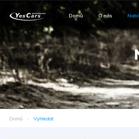
Domů
O nás
Nabí
Domů
Vyhledat