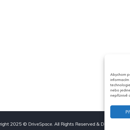
Abychom pos
informacím 
technologie
nebo jedin
nepříznivě o
Př
right 2025 ©
DriveSpace
. All Rights Reserved & Design
Drive