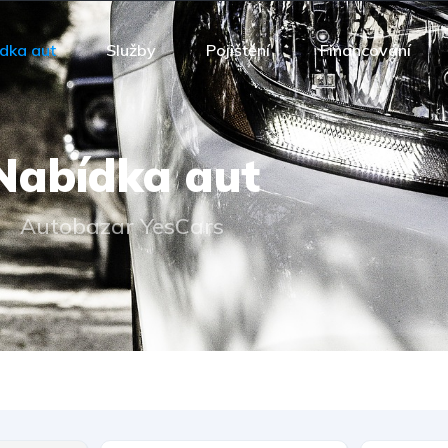
dka aut
Služby
Pojištění
Financování
Nabídka aut
Autobazar YesCars