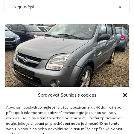
Nejnovější
8
Spravovat Souhlas s cookies
Suzuki Ignis 4x4
Abychom poskytli co nejlepší služby, používáme k ukládání a/nebo
89 000 Kč
přístupu k informacím o zařízení, technologie jako jsou soubory
cookies. Souhlas s těmito technologiemi nám umožní zpracovávat
údaje, jako je chování při procházení nebo jedinečná ID na tomto
2005
113,900 km
Manuální
Benzín
webu. Nesouhlas nebo odvolání souhlasu může nepříznivě ovlivnit