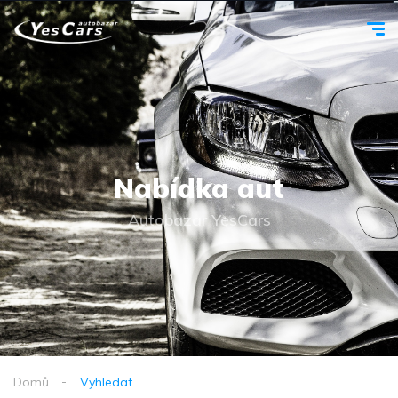
Nabídka aut
Autobazar YesCars
Domů
Vyhledat