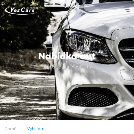
Nabídka aut
Autobazar YesCars
Domů
Vyhledat