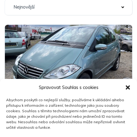
Nejnovější
Spravovat Souhlas s cookies
9
Abychom poskytli co nejlepší služby, používáme k ukládání a/nebo
Mercedes Benz A150
přístupu k informacím o zařízení, technologie jako jsou soubory
75 000 Kč
cookies. Souhlas s těmito technologiemi nám umožní zpracovávat
údaje, jako je chování při procházení nebo jedinečná ID na tomto
webu. Nesouhlas nebo odvolání souhlasu může nepříznivě ovlivnit
určité vlastnosti a funkce.
2004
150,000 km
Manuální
Benzín