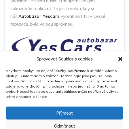
Snažíme se všem našim stávajícím i novým
zákazníkům dokázat, že jejich volba, kdy si
náš
Autobazar Yescars
vybrali na trhu v České
republice, byla volbou správnou.
Spravovat Souhlas s cookies
Abychom poskytli co nejlepší služby, používáme k ukládání a/nebo
přístupu k informacím o zařízení, technologie jako jsou soubory
cookies. Souhlas s těmito technologiemi nám umožní zpracovávat
Odkazy
údaje, jako je chování při procházení nebo jedinečná ID na tomto
webu. Nesouhlas nebo odvolání souhlasu může nepříznivě ovlivnit
určité vlastnosti a funkce.
Autobazar YesCars
novinky
Příjmout
Odmítnout