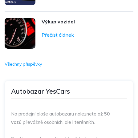
Výkup vozidel
Přečíst článek
Všechny příspěvky
Autobazar YesCars
Na prodejní ploše autobazaru naleznete až
50
vozů
převážně osobních, ale i terénních.