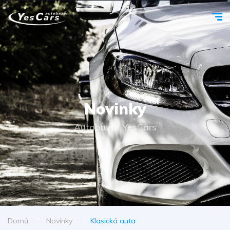
Novinky
Autobazar YesCars
Domů
Novinky
Klasická auta