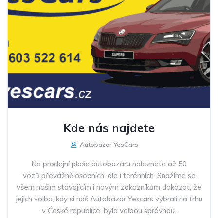
Kde nás najdete
Autobazar YesCars
Na prodejní ploše autobazaru naleznete až 50
vozů převážně osobních, ale i terénních. Snažíme se
všem našim stávajícím i novým zákazníkům dokázat, že
jejich volba, kdy si náš Autobazar Yescars vybrali na trhu
v České republice, byla volbou správnou.