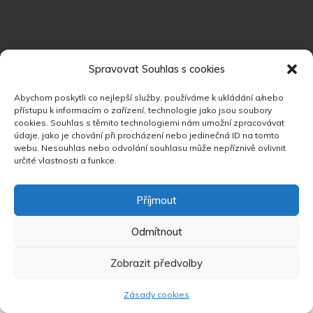
Spravovat Souhlas s cookies
Abychom poskytli co nejlepší služby, používáme k ukládání a/nebo
přístupu k informacím o zařízení, technologie jako jsou soubory
cookies. Souhlas s těmito technologiemi nám umožní zpracovávat
údaje, jako je chování při procházení nebo jedinečná ID na tomto
webu. Nesouhlas nebo odvolání souhlasu může nepříznivě ovlivnit
určité vlastnosti a funkce.
Příjmout
Copyright 2025 ©
DriveSpace
. All Rights Reserved &
Design
DriveSpace
.
Odmítnout
Zobrazit předvolby
Zásady cookies