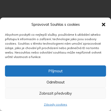
Spravovat Souhlas s cookies
Abychom poskytli co nejlepší služby, používáme k ukládání a/nebo
přístupu k informacím o zařízení, technologie jako jsou soubory
cookies. Souhlas s těmito technologiemi nám umožní zpracovávat
údaje, jako je chování při procházení nebo jedinečná ID na tomto
webu. Nesouhlas nebo odvolání souhlasu může nepříznivě ovlivnit
Copyright 2025 ©
DriveSpace
. All Rights Reserved &
určité vlastnosti a funkce.
Design
DriveSpace
.
Příjmout
Odmítnout
Zobrazit předvolby
Zásady cookies