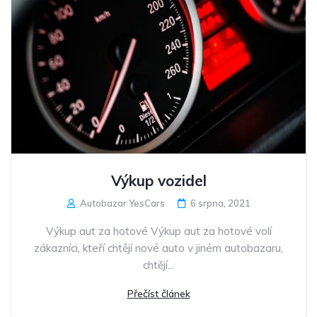
Výkup vozidel
Autobazar YesCars
6 srpna, 2021
Výkup aut za hotové Výkup aut za hotové volí
zákazníci, kteří chtějí nové auto v jiném autobazaru,
chtějí...
Přečíst článek