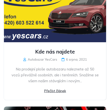
Kde nás najdete
Autobazar YesCars
6 srpna, 2021
Na prodejní ploše autobazaru naleznete až 50
vozů převážně osobních, ale i terénních. Snažíme se
všem našim stávajícím i novým...
Přečíst článek