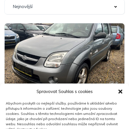
Nejnovější
8
Spravovat Souhlas s cookies
Suzuki Ignis 4x4
Abychom poskytli co nejlepší služby, používáme k ukládání a/nebo
89 000 Kč
přístupu k informacím o zařízení, technologie jako jsou soubory
cookies. Souhlas s těmito technologiemi nám umožní zpracovávat
údaje, jako je chování při procházení nebo jedinečná ID na tomto
2005
113,900 km
Manuální
Benzín
webu. Nesouhlas nebo odvolání souhlasu může nepříznivě ovlivnit