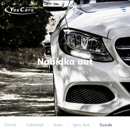
Nabídka aut
Autobazar YesCars
Domů
Vyhledat
Auto
Ignis 4x4
Suzuki