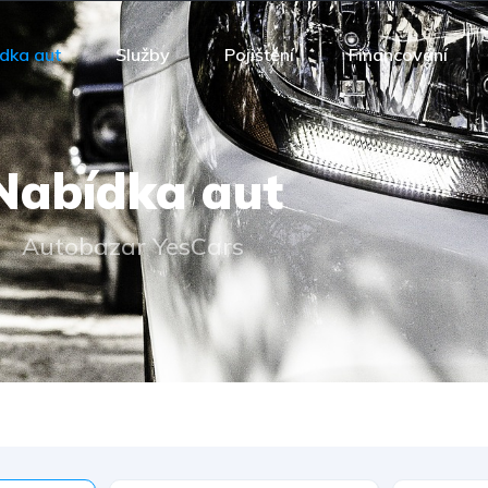
dka aut
Služby
Pojištění
Financování
Nabídka aut
Autobazar YesCars