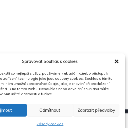
Spravovat Souhlas s cookies
kytli co nejlepší služby, používáme k ukládání a/nebo přístupu k
o zařízení, technologie jako jsou soubory cookies. Souhlas s těmito
mi nám umožní zpracovávat údaje, jako je chování při procházení
ečná ID na tomto webu. Nesouhlas nebo odvolání souhlasu může
vlivnit určité vlastnosti a funkce.
íjmout
Odmítnout
Zobrazit předvolby
Space
.
Zásady cookies