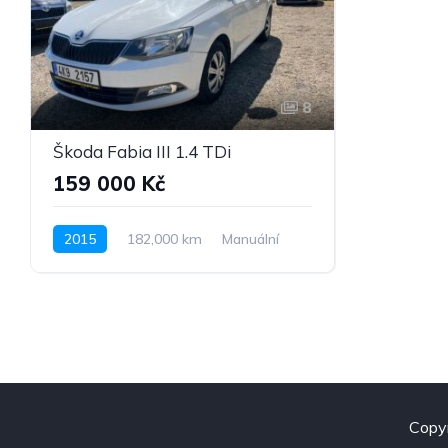
8
Škoda Fabia III 1.4 TDi
159 000 Kč
2015
182,000 km
Manuální
Nafta
Pohon předních kol
Copy