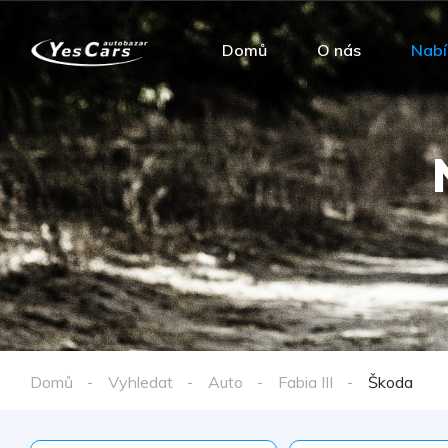
Domů
O nás
Nabí
Domů
Vyhledat
Auto
Fabia III
Škoda