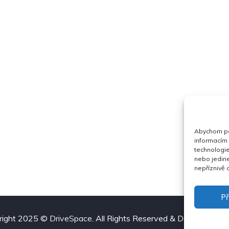
Abychom pos
informacím 
technologie
nebo jedin
nepříznivě o
Př
right 2025 ©
DriveSpace
. All Rights Reserved & Design
Drive