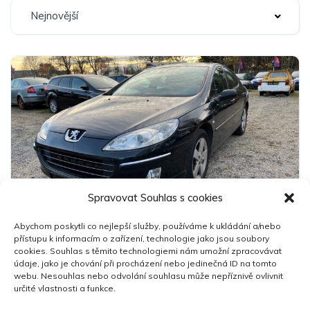
Nejnovější
Spravovat Souhlas s cookies
7
Abychom poskytli co nejlepší služby, používáme k ukládání a/nebo
Peugeot 407 HDi
přístupu k informacím o zařízení, technologie jako jsou soubory
59 000 Kč
cookies. Souhlas s těmito technologiemi nám umožní zpracovávat
údaje, jako je chování při procházení nebo jedinečná ID na tomto
webu. Nesouhlas nebo odvolání souhlasu může nepříznivě ovlivnit
určité vlastnosti a funkce.
2007
189,500 km
Manuální
Nafta