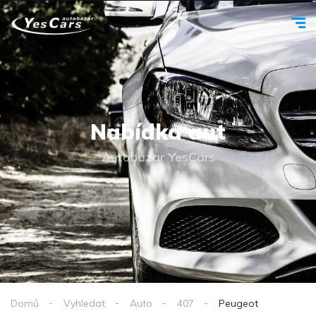
Nabídka aut
Autobazar YesCars
Domů
Vyhledat
Auto
407
Peugeot