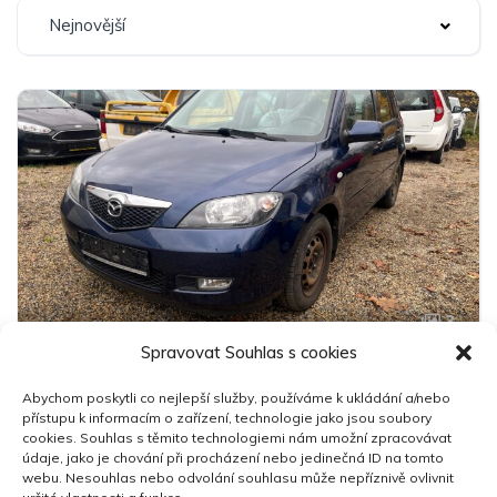
Nejnovější
3
Spravovat Souhlas s cookies
Mazda 2 AUTOMAT
Abychom poskytli co nejlepší služby, používáme k ukládání a/nebo
99 000 Kč
přístupu k informacím o zařízení, technologie jako jsou soubory
cookies. Souhlas s těmito technologiemi nám umožní zpracovávat
údaje, jako je chování při procházení nebo jedinečná ID na tomto
2005
124,000 km
Automatická
Benzín
webu. Nesouhlas nebo odvolání souhlasu může nepříznivě ovlivnit