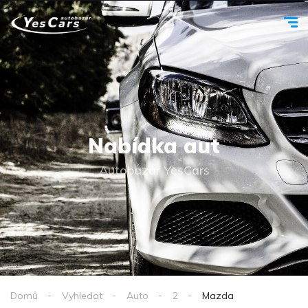
Nabídka aut
Autobazar YesCars
Domů
Vyhledat
Auto
2
Mazda