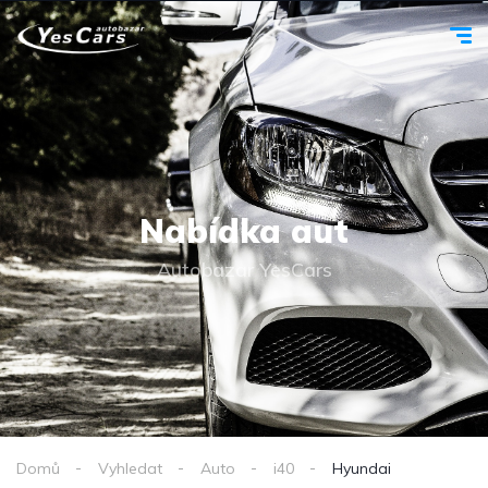
Nabídka aut
Autobazar YesCars
Domů
Vyhledat
Auto
i40
Hyundai