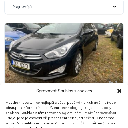
Nejnovější
7
Spravovat Souhlas s cookies
Hyundai I40
Abychom poskytli co nejlepší služby, používáme k ukládání a/nebo
149 000 Kč
přístupu k informacím o zařízení, technologie jako jsou soubory
cookies. Souhlas s těmito technologiemi nám umožní zpracovávat
údaje, jako je chování při procházení nebo jedinečná ID na tomto
2012
178,600 km
Manuální
Nafta
webu. Nesouhlas nebo odvolání souhlasu může nepříznivě ovlivnit